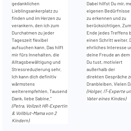
gedanklichen
Dabei hilfst Du mir, m
Lieblingsankerplatz zu
eigenen Bedürfnisse 
finden und im Herzen zu
zu erkennen und zu
verankern, den ich zum
berücksichtigen. Zu
Durchatmen zu jeder
Ende jedes Treffens b
Tageszeit flexibel
einen Schritt weiter. 
aufsuchen kann. Das hilft
ehrliches Interesse 
mir fürs Innehalten, die
deine Freude an dem
Alltagsbewältigung und
Du tust, motiviert
Stressreduzierung sehr.
außerhalb der
Ich kann dich definitiv
direkten Gespräche 
wärmstens
Dranbleiben. Vielen D
weiterempfehlen. Tausend
(Holger, IT-Experte u
Dank, liebe Sabine.“
Vater eines Kindes)
(Petra, Vollzeit HR-Expertin
& Vollblut-Mama von 2
Kindern)