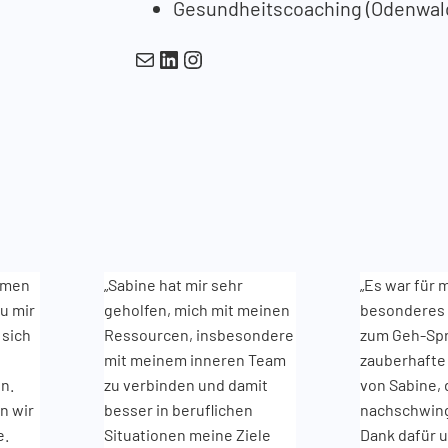
Gesundheitscoaching (Odenwald
E-Mail
LinkedIn
Instagram
amen
„Sabine hat mir sehr
„Es war für 
u mir
geholfen, mich mit meinen
besonderes 
 sich
Ressourcen, insbesondere
zum Geh-Spr
mit meinem inneren Team
zauberhafte
n.
zu verbinden und damit
von Sabine, 
n wir
besser in beruflichen
nachschwing
e.
Situationen meine Ziele
Dank dafür u