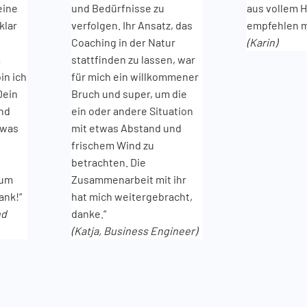
eine
und Bedürfnisse zu
aus vollem 
klar
verfolgen. Ihr Ansatz, das
empfehlen m
Coaching in der Natur
(Karin)
m
stattfinden zu lassen, war
in ich
für mich ein willkommener
Dein
Bruch und super, um die
und
ein oder andere Situation
 was
mit etwas Abstand und
frischem Wind zu
betrachten. Die
zum
Zusammenarbeit mit ihr
ank!“
hat mich weitergebracht,
nd
danke.“
(Katja, Business Engineer)