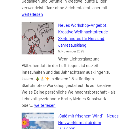
Gedanken und Gefühle in kreative, bunte Bilder
Uhr
Kreative
verwandelst. Ganz ohne Zeichentalent, aber mit…
Wärme
weiterlesen
für
Neues Workshop-Angebot:
kalte
Kreative Weihnachtsfreude –
Tage –
Sketchnotes für Herz und
Sketchno
Jahresausklang
Worksho
5. November 2025
am
Wenn Lichterglanz und
18.11.202
Plätzchenduft in der Luft liegen, ist es Zeit,
im
innezuhalten und das Jahr achtsam ausklingen zu
s’Fachl
lassen.
In diesem 1,5-stündigen
Frankfurt
Sketchnotes-Workshop gestaltest Du auf kreative
Weise Deine persönliche Weihnachtsbotschaft – als
liebevoll gezeichnete Karte, kleines Kunstwerk
Neues
oder…
weiterlesen
Workshop-
„Café mit frischem Wind“ – Neues
Angebot:
Netzwerkformat ab dem
Kreative