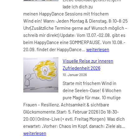
lade ich dich zu
meinen HappyDance Sessions mit frischem
Wind ein! Wann: Jeden Montag & Dienstag, 8:10–8:25
Uhr(Zusätzliche Termine gerne auf Wunsch möglich –
schreib mir direkt) Update: Vom 13.07.-02.08. gibt es
beim HappyDance eine SOMMERPAUSE. Vom 10.08.-
HappyDance
20.09. findet der HappyDance…
weiterlesen
mit
Visuelle Reise zur inneren
frischem
Zufriedenheit 2026
Wind
10. Januar 2026
–
Starte mit frischem Wind in
Montags
deine Seelen-Oase! 6 Wochen
&
pure Magie für max. 10 mutige
Dienstags
Frauen – Resilienz, Achtsamkeit & sichtbare
live
Glücksmomente.Start: 5. Februar 2026 | Do 18:30-
im
20:00 | Online-Live (+ evtl. Freitag Morgen) Was dich
Zoom
Visuel
erwartet: „Vorher: Chaos im Kopf, danach: Ziele als…
Reise
weiterlesen