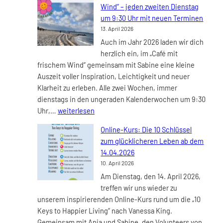
Wind“ – jeden zweiten Dienstag
Wind:
um 9:30 Uhr mit neuen Terminen
Wärme
13. April 2026
und
Auch im Jahr 2026 laden wir dich
Herzlichkeit
herzlich ein, im „Café mit
als
frischem Wind“ gemeinsam mit Sabine eine kleine
Schlüssel
Auszeit voller Inspiration, Leichtigkeit und neuer
für
Klarheit zu erleben. Alle zwei Wochen, immer
echte
dienstags in den ungeraden Kalenderwochen um 9:30
Verbindung
UPDATE:
Uhr,…
weiterlesen
„Café
Online-Kurs: Die 10 Schlüssel
mit
zum glücklicheren Leben ab dem
frischem
14.04.2026
Wind“
10. April 2026
–
Am Dienstag, den 14. April 2026,
jeden
treffen wir uns wieder zu
zweiten
unserem inspirierenden Online-Kurs rund um die „10
Dienstag
Keys to Happier Living“ nach Vanessa King.
um
Gemeinsam mit Anja und Sabine, den Volunteers von