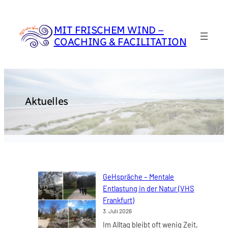
Zum
Inhalt
MIT FRISCHEM WIND –
springen
COACHING & FACILITATION
Aktuelles
GeHspräche – Mentale
Entlastung in der Natur (VHS
Frankfurt)
3. Juli 2026
Im Alltag bleibt oft wenig Zeit,