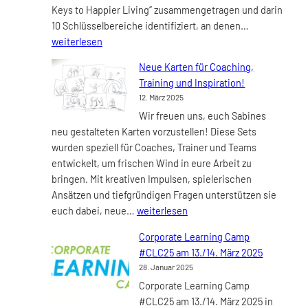
Keys to Happier Living“ zusammengetragen und darin
12:00
Neuer
10 Schlüsselbereiche identifiziert, an denen…
Uhr
Online-
weiterlesen
zeichnet
Kurs
Sabine
Neue Karten für Coaching,
„10
live
Training und Inspiration!
Schlüssel
deine
12. März 2025
zum
persönliche
Wir freuen uns, euch Sabines
glücklichere
Lösungskarte.
neu gestalteten Karten vorzustellen! Diese Sets
Leben“
wurden speziell für Coaches, Trainer und Teams
ab
entwickelt, um frischen Wind in eure Arbeit zu
dem
bringen. Mit kreativen Impulsen, spielerischen
06.
Ansätzen und tiefgründigen Fragen unterstützen sie
Mai
Neue
euch dabei, neue…
weiterlesen
2025
Karten
Corporate Learning Camp
für
#CLC25 am 13./14. März 2025
Coaching,
28. Januar 2025
Training
Corporate Learning Camp
und
#CLC25 am 13./14. März 2025 in
Inspiration!