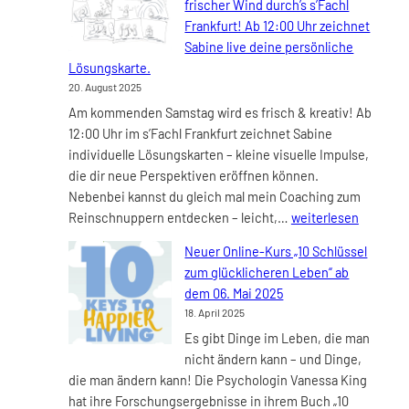
frischer Wind durch’s s’Fachl
in
Frankfurt! Ab 12:00 Uhr zeichnet
dein
Sabine live deine persönliche
Herz“ –
Lösungskarte.
Dein
20. August 2025
Kreativ-
Am kommenden Samstag wird es frisch & kreativ! Ab
Workshop
12:00 Uhr im s’Fachl Frankfurt zeichnet Sabine
am
individuelle Lösungskarten – kleine visuelle Impulse,
04.09.2025
die dir neue Perspektiven eröffnen können.
Nebenbei kannst du gleich mal mein Coaching zum
Am
Reinschnuppern entdecken – leicht,…
weiterlesen
Samstag,
Neuer Online-Kurs „10 Schlüssel
23.08.2025
zum glücklicheren Leben“ ab
weht
dem 06. Mai 2025
frischer
18. April 2025
Wind
Es gibt Dinge im Leben, die man
durch’s
nicht ändern kann – und Dinge,
s’Fachl
die man ändern kann! Die Psychologin Vanessa King
Frankfurt!
hat ihre Forschungsergebnisse in ihrem Buch „10
Ab