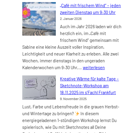
zur
„Café mit frischem Wind“ – jeden
innere
zweiten Dienstag um 9:30 Uhr
Zufrie
2. Januar 2026
2026
Auch im Jahr 2026 laden wir dich
herzlich ein, im „Café mit
frischem Wind“ gemeinsam mit
Sabine eine kleine Auszeit voller Inspiration,
Leichtigkeit und neuer Klarheit zu erleben. Alle zwei
Wochen, immer dienstags in den ungeraden
„Café
Kalenderwochen um 9:30 Uhr,…
weiterlesen
mit
Kreative Wärme für kalte Tage –
frischem
Sketchnote-Workshop am
Wind“
18.11.2025 im s’Fachl Frankfurt
–
9. November 2025
jeden
Lust, Farbe und Lebensfreude in die grauen Herbst-
zweiten
und Wintertage zu bringen?
In diesem
Dienstag
energiegeladenen 1-stündigen Workshop lernst Du
um
spielerisch, wie Du mit Sketchnotes all Deine
9:30