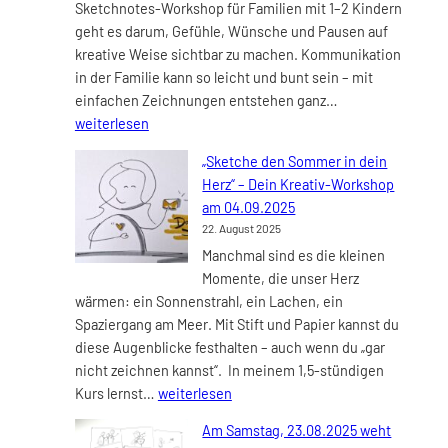
Sketchnotes-Workshop für Familien mit 1–2 Kindern
am
geht es darum, Gefühle, Wünsche und Pausen auf
23.10.202
kreative Weise sichtbar zu machen. Kommunikation
in der Familie kann so leicht und bunt sein – mit
Neues
einfachen Zeichnungen entstehen ganz…
Angebot:
weiterlesen
„KreativCoachin
„Sketche den Sommer in dein
für
Herz“ – Dein Kreativ-Workshop
Familien
am 04.09.2025
–
22. August 2025
Visualisierung
Manchmal sind es die kleinen
und
Momente, die unser Herz
Verbindung“
wärmen: ein Sonnenstrahl, ein Lachen, ein
Spaziergang am Meer. Mit Stift und Papier kannst du
diese Augenblicke festhalten – auch wenn du „gar
nicht zeichnen kannst“. In meinem 1,5-stündigen
„Sketche
Kurs lernst…
weiterlesen
den
Am Samstag, 23.08.2025 weht
Sommer