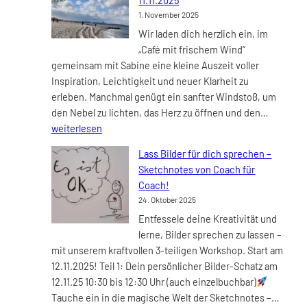
11.11.2025
Weihnachtsfreude
1. November 2025
–
Wir laden dich herzlich ein, im
Sketchnotes
„Café mit frischem Wind“
für
gemeinsam mit Sabine eine kleine Auszeit voller
Herz
Inspiration, Leichtigkeit und neuer Klarheit zu
und
erleben. Manchmal genügt ein sanfter Windstoß, um
Jahresausklang
„Café
den Nebel zu lichten, das Herz zu öffnen und den…
mit
weiterlesen
frische
Lass Bilder für dich sprechen –
Wind“
Sketchnotes von Coach für
–
Coach!
Neues
24. Oktober 2025
Netzwer
Entfessele deine Kreativität und
ab
lerne, Bilder sprechen zu lassen –
dem
mit unserem kraftvollen 3-teiligen Workshop. Start am
11.11.202
12.11.2025! Teil 1: Dein persönlicher Bilder-Schatz am
12.11.25 10:30 bis 12:30 Uhr (auch einzelbuchbar)
Lass
Tauche ein in die magische Welt der Sketchnotes –…