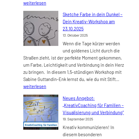
Bilder
weiterlesen
für
Sketche Farbe in dein Dunkel –
dich
Dein Kreativ-Workshop am
sprec
23.10.2025
–
13. Oktober 2025
Sketc
Wenn die Tage kürzer werden
von
und goldenes Licht durch die
Coac
Straßen zieht, ist der perfekte Moment gekommen,
für
um Farbe, Leichtigkeit und Verbindung in dein Herz
Coach
zu bringen. In diesem 1,5-stündigen Workshop mit
Sketche
Sabine Guttandin-Enk lernst du, wie du mit Stift…
Farbe
weiterlesen
in
Neues Angebot:
dein
„KreativCoaching für Familien –
Dunkel
Visualisierung und Verbindung“
–
19. September 2025
Dein
Kreativ kommunizieren! In
Kreativ-
diesem besonderen
Worksho