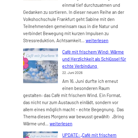
einmal tief durchzuatmen und
Gedanken zu sortieren. In dieser neuen Reihe an der
Volkshochschule Frankfurt geht Sabine mit den
Teilnehmenden gemeinsam raus in die Natur und
verbindet Bewegung mit kurzen Impulsen zu
GeHspräche
Stressreduktion, Achtsamkeit…
weiterlesen
–
Café mit frischem Wind: Wärme
Mentale
und Herzlichkeit als Schlüssel für
Entlastung
echte Verbindung
in
22. Juni 2026
der
Am 16. Juni durfte ich erneut
Natur
einen besonderen Raum
(VHS
gestalten: das Café mit frischem Wind. Ein Format,
Frankfurt)
das nicht nur zum Austausch einlädt, sondern vor
allem eines möglich macht – echte Begegnung. Das
Thema dieses Morgens war bewusst gewählt: „Bring
Café
Wärme und…
weiterlesen
mit
UPDATE: „Café mit frischem
frischem