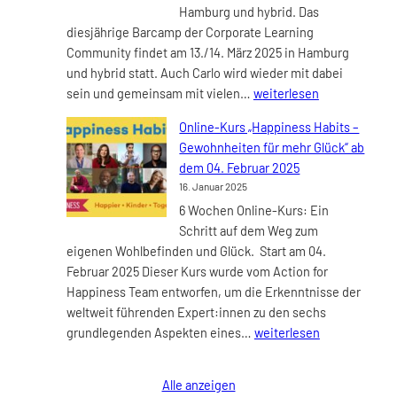
Hamburg und hybrid. Das
diesjährige Barcamp der Corporate Learning
Community findet am 13./14. März 2025 in Hamburg
und hybrid statt. Auch Carlo wird wieder mit dabei
Corporate
sein und gemeinsam mit vielen…
weiterlesen
Learning
Online-Kurs „Happiness Habits –
Camp
Gewohnheiten für mehr Glück“ ab
#CLC25
dem 04. Februar 2025
am
16. Januar 2025
13./14.
6 Wochen Online-Kurs: Ein
März
Schritt auf dem Weg zum
2025
eigenen Wohlbefinden und Glück. Start am 04.
Februar 2025 Dieser Kurs wurde vom Action for
Happiness Team entworfen, um die Erkenntnisse der
weltweit führenden Expert:innen zu den sechs
Online-
grundlegenden Aspekten eines…
weiterlesen
Kurs
„Happiness
Alle anzeigen
Habits