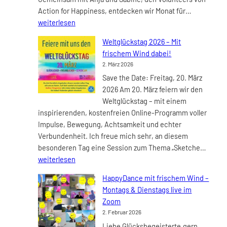
9:30
Online-
Action for Happiness, entdecken wir Monat für…
Uhr
Kurs:
weiterlesen
mit
Die
neuen
Weltglückstag 2026 – Mit
10
Terminen
frischem Wind dabei!
Schlüssel
2. März 2026
zum
Save the Date: Freitag, 20. März
glückliche
2026 Am 20. März feiern wir den
Leben
Weltglückstag – mit einem
ab
inspirierenden, kostenfreien Online-Programm voller
dem
Impulse, Bewegung, Achtsamkeit und echter
14.04.2026
Verbundenheit. Ich freue mich sehr, an diesem
Weltg
besonderen Tag eine Session zum Thema „Sketche…
2026
weiterlesen
–
HappyDance mit frischem Wind –
Mit
Montags & Dienstags live im
frisc
Zoom
Wind
2. Februar 2026
dabei
Liebe Glücksbegeisterte,gern