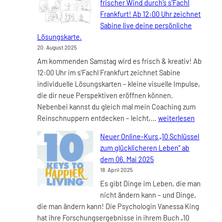
frischer Wind durch’s s’Fachl
in
Frankfurt! Ab 12:00 Uhr zeichnet
dein
Sabine live deine persönliche
Herz“ –
Lösungskarte.
Dein
20. August 2025
Kreativ-
Am kommenden Samstag wird es frisch & kreativ! Ab
Workshop
12:00 Uhr im s’Fachl Frankfurt zeichnet Sabine
am
individuelle Lösungskarten – kleine visuelle Impulse,
04.09.2025
die dir neue Perspektiven eröffnen können.
Nebenbei kannst du gleich mal mein Coaching zum
Am
Reinschnuppern entdecken – leicht,…
weiterlesen
Samstag,
Neuer Online-Kurs „10 Schlüssel
23.08.2025
zum glücklicheren Leben“ ab
weht
dem 06. Mai 2025
frischer
18. April 2025
Wind
Es gibt Dinge im Leben, die man
durch’s
nicht ändern kann – und Dinge,
s’Fachl
die man ändern kann! Die Psychologin Vanessa King
Frankfurt!
hat ihre Forschungsergebnisse in ihrem Buch „10
Ab