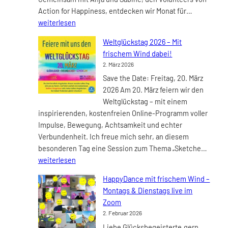
9:30
Online-
Action for Happiness, entdecken wir Monat für…
Uhr
Kurs:
weiterlesen
mit
Die
neuen
Weltglückstag 2026 – Mit
10
Terminen
frischem Wind dabei!
Schlüssel
2. März 2026
zum
Save the Date: Freitag, 20. März
glückliche
2026 Am 20. März feiern wir den
Leben
Weltglückstag – mit einem
ab
inspirierenden, kostenfreien Online-Programm voller
dem
Impulse, Bewegung, Achtsamkeit und echter
14.04.2026
Verbundenheit. Ich freue mich sehr, an diesem
Weltg
besonderen Tag eine Session zum Thema „Sketche…
2026
weiterlesen
–
HappyDance mit frischem Wind –
Mit
Montags & Dienstags live im
frisc
Zoom
Wind
2. Februar 2026
dabei
Liebe Glücksbegeisterte,gern