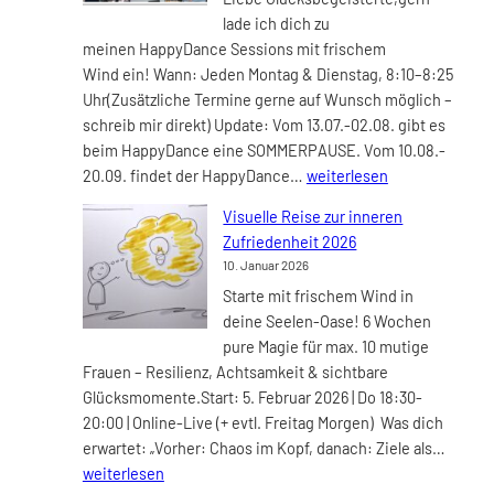
lade ich dich zu
meinen HappyDance Sessions mit frischem
Wind ein! Wann: Jeden Montag & Dienstag, 8:10–8:25
Uhr(Zusätzliche Termine gerne auf Wunsch möglich –
schreib mir direkt) Update: Vom 13.07.-02.08. gibt es
beim HappyDance eine SOMMERPAUSE. Vom 10.08.-
HappyDance
20.09. findet der HappyDance…
weiterlesen
mit
Visuelle Reise zur inneren
frischem
Zufriedenheit 2026
Wind
10. Januar 2026
–
Starte mit frischem Wind in
Montags
deine Seelen-Oase! 6 Wochen
&
pure Magie für max. 10 mutige
Dienstags
Frauen – Resilienz, Achtsamkeit & sichtbare
live
Glücksmomente.Start: 5. Februar 2026 | Do 18:30-
im
20:00 | Online-Live (+ evtl. Freitag Morgen) Was dich
Zoom
Visuel
erwartet: „Vorher: Chaos im Kopf, danach: Ziele als…
Reise
weiterlesen