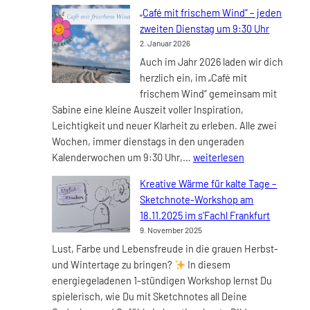
zur
„Café mit frischem Wind“ – jeden
innere
zweiten Dienstag um 9:30 Uhr
Zufrie
2. Januar 2026
2026
Auch im Jahr 2026 laden wir dich
herzlich ein, im „Café mit
frischem Wind“ gemeinsam mit
Sabine eine kleine Auszeit voller Inspiration,
Leichtigkeit und neuer Klarheit zu erleben. Alle zwei
Wochen, immer dienstags in den ungeraden
„Café
Kalenderwochen um 9:30 Uhr,…
weiterlesen
mit
Kreative Wärme für kalte Tage –
frischem
Sketchnote-Workshop am
Wind“
18.11.2025 im s’Fachl Frankfurt
–
9. November 2025
jeden
Lust, Farbe und Lebensfreude in die grauen Herbst-
zweiten
und Wintertage zu bringen?
In diesem
Dienstag
energiegeladenen 1-stündigen Workshop lernst Du
um
spielerisch, wie Du mit Sketchnotes all Deine
9:30