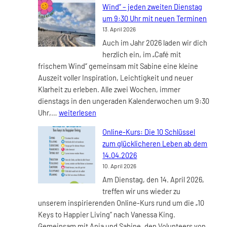
Wind“ – jeden zweiten Dienstag
Wind:
um 9:30 Uhr mit neuen Terminen
Wärme
13. April 2026
und
Auch im Jahr 2026 laden wir dich
Herzlichkeit
herzlich ein, im „Café mit
als
frischem Wind“ gemeinsam mit Sabine eine kleine
Schlüssel
Auszeit voller Inspiration, Leichtigkeit und neuer
für
Klarheit zu erleben. Alle zwei Wochen, immer
echte
dienstags in den ungeraden Kalenderwochen um 9:30
Verbindung
UPDATE:
Uhr,…
weiterlesen
„Café
Online-Kurs: Die 10 Schlüssel
mit
zum glücklicheren Leben ab dem
frischem
14.04.2026
Wind“
10. April 2026
–
Am Dienstag, den 14. April 2026,
jeden
treffen wir uns wieder zu
zweiten
unserem inspirierenden Online-Kurs rund um die „10
Dienstag
Keys to Happier Living“ nach Vanessa King.
um
Gemeinsam mit Anja und Sabine, den Volunteers von