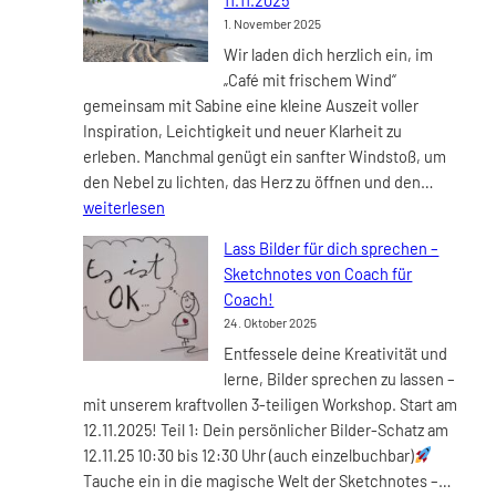
11.11.2025
Weihnachtsfreude
1. November 2025
–
Wir laden dich herzlich ein, im
Sketchnotes
„Café mit frischem Wind“
für
gemeinsam mit Sabine eine kleine Auszeit voller
Herz
Inspiration, Leichtigkeit und neuer Klarheit zu
und
erleben. Manchmal genügt ein sanfter Windstoß, um
Jahresausklang
„Café
den Nebel zu lichten, das Herz zu öffnen und den…
mit
weiterlesen
frische
Lass Bilder für dich sprechen –
Wind“
Sketchnotes von Coach für
–
Coach!
Neues
24. Oktober 2025
Netzwer
Entfessele deine Kreativität und
ab
lerne, Bilder sprechen zu lassen –
dem
mit unserem kraftvollen 3-teiligen Workshop. Start am
11.11.202
12.11.2025! Teil 1: Dein persönlicher Bilder-Schatz am
12.11.25 10:30 bis 12:30 Uhr (auch einzelbuchbar)
Lass
Tauche ein in die magische Welt der Sketchnotes –…