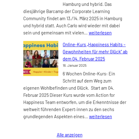
Hamburg und hybrid. Das
diesjährige Barcamp der Corporate Learning
Community findet am 13./14. März 2025 in Hamburg
und hybrid statt. Auch Carlo wird wieder mit dabei
Corporate
sein und gemeinsam mit vielen…
weiterlesen
Learning
Online-Kurs „Happiness Habits –
Camp
Gewohnheiten für mehr Glück“ ab
#CLC25
dem 04. Februar 2025
am
16. Januar 2025
13./14.
6 Wochen Online-Kurs: Ein
März
Schritt auf dem Weg zum
2025
eigenen Wohlbefinden und Glück. Start am 04.
Februar 2025 Dieser Kurs wurde vom Action for
Happiness Team entworfen, um die Erkenntnisse der
weltweit führenden Expert:innen zu den sechs
Online-
grundlegenden Aspekten eines…
weiterlesen
Kurs
„Happiness
Alle anzeigen
Habits