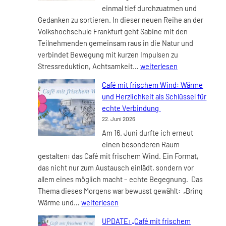
einmal tief durchzuatmen und
Gedanken zu sortieren. In dieser neuen Reihe an der
Volkshochschule Frankfurt geht Sabine mit den
Teilnehmenden gemeinsam raus in die Natur und
verbindet Bewegung mit kurzen Impulsen zu
GeHspräche
Stressreduktion, Achtsamkeit…
weiterlesen
–
Café mit frischem Wind: Wärme
Mentale
und Herzlichkeit als Schlüssel für
Entlastung
echte Verbindung
in
22. Juni 2026
der
Am 16. Juni durfte ich erneut
Natur
einen besonderen Raum
(VHS
gestalten: das Café mit frischem Wind. Ein Format,
Frankfurt)
das nicht nur zum Austausch einlädt, sondern vor
allem eines möglich macht – echte Begegnung. Das
Thema dieses Morgens war bewusst gewählt: „Bring
Café
Wärme und…
weiterlesen
mit
UPDATE: „Café mit frischem
frischem