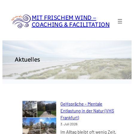
Zum
Inhalt
MIT FRISCHEM WIND –
springen
COACHING & FACILITATION
Aktuelles
GeHspräche – Mentale
Entlastung in der Natur (VHS
Frankfurt)
3. Juli 2026
Im Alltag bleibt oft wenig Zeit,