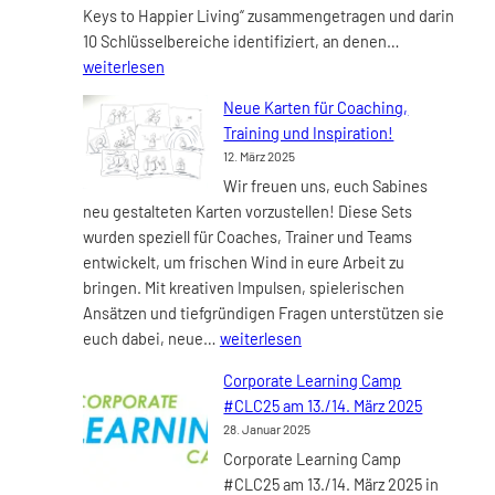
Keys to Happier Living“ zusammengetragen und darin
12:00
Neuer
10 Schlüsselbereiche identifiziert, an denen…
Uhr
Online-
weiterlesen
zeichnet
Kurs
Sabine
Neue Karten für Coaching,
„10
live
Training und Inspiration!
Schlüssel
deine
12. März 2025
zum
persönliche
Wir freuen uns, euch Sabines
glücklichere
Lösungskarte.
neu gestalteten Karten vorzustellen! Diese Sets
Leben“
wurden speziell für Coaches, Trainer und Teams
ab
entwickelt, um frischen Wind in eure Arbeit zu
dem
bringen. Mit kreativen Impulsen, spielerischen
06.
Ansätzen und tiefgründigen Fragen unterstützen sie
Mai
Neue
euch dabei, neue…
weiterlesen
2025
Karten
Corporate Learning Camp
für
#CLC25 am 13./14. März 2025
Coaching,
28. Januar 2025
Training
Corporate Learning Camp
und
#CLC25 am 13./14. März 2025 in
Inspiration!