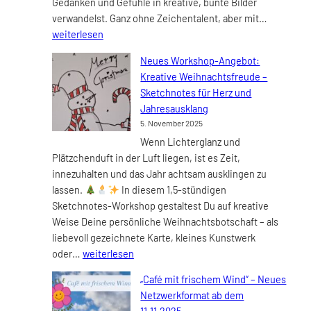
Gedanken und Gefühle in kreative, bunte Bilder
Uhr
Kreative
verwandelst. Ganz ohne Zeichentalent, aber mit…
Wärme
weiterlesen
für
Neues Workshop-Angebot:
kalte
Kreative Weihnachtsfreude –
Tage –
Sketchnotes für Herz und
Sketchno
Jahresausklang
Worksho
5. November 2025
am
Wenn Lichterglanz und
18.11.202
Plätzchenduft in der Luft liegen, ist es Zeit,
im
innezuhalten und das Jahr achtsam ausklingen zu
s’Fachl
lassen.
In diesem 1,5-stündigen
Frankfurt
Sketchnotes-Workshop gestaltest Du auf kreative
Weise Deine persönliche Weihnachtsbotschaft – als
liebevoll gezeichnete Karte, kleines Kunstwerk
Neues
oder…
weiterlesen
Workshop-
„Café mit frischem Wind“ – Neues
Angebot:
Netzwerkformat ab dem
Kreative