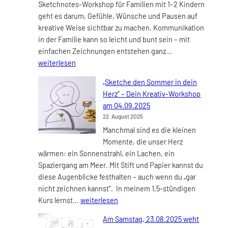
Sketchnotes-Workshop für Familien mit 1–2 Kindern
am
geht es darum, Gefühle, Wünsche und Pausen auf
23.10.202
kreative Weise sichtbar zu machen. Kommunikation
in der Familie kann so leicht und bunt sein – mit
Neues
einfachen Zeichnungen entstehen ganz…
Angebot:
weiterlesen
„KreativCoachin
„Sketche den Sommer in dein
für
Herz“ – Dein Kreativ-Workshop
Familien
am 04.09.2025
–
22. August 2025
Visualisierung
Manchmal sind es die kleinen
und
Momente, die unser Herz
Verbindung“
wärmen: ein Sonnenstrahl, ein Lachen, ein
Spaziergang am Meer. Mit Stift und Papier kannst du
diese Augenblicke festhalten – auch wenn du „gar
nicht zeichnen kannst“. In meinem 1,5-stündigen
„Sketche
Kurs lernst…
weiterlesen
den
Am Samstag, 23.08.2025 weht
Sommer